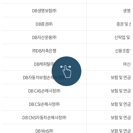
DB생명보험㈜
생명보
DB증권㈜
증권 및 선
DB자산운용㈜
신탁업 및 집
㈜DB저축은행
신용조합 및
DB캐피탈㈜
여신금
DB자동차보험손해사정㈜
보험 및 연금관
DB CAS손해사정㈜
보험 및 연금관
DB CSI손해사정㈜
보험 및 연금관
DB CNS자동차손해사정㈜
보험 및 연금관
DB MnS㈜
보험 및 연금관