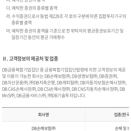
다. 예탁한 증권의 종류별 총액
라. 수익증권으로서 동법 제229조 각 호의 구분에 따른 집합투자기구의
종류별 총액
마. 예탁한 증권의 총액을 기준으로 한 위탁자의 평균증권보유기간 및
일정기간 동안의 평균 거래횟수
Ⅱ. 고객정보의 제공처 및 업종
DB금융복합기업집단 중 금융복합기업집단법령에 의한 고객정보의 제공
및 이용이 가능한 회사는 DB손해보험㈜, DB생명보험㈜, DB증권㈜,
DB자산운용㈜, ㈜DB저축은행, DB캐피탈㈜, DB자동차보험손해사정㈜,
DB CAS손해사정㈜, DB CSI손해사정㈜, DB CNS자동차손해사정㈜, DB
MnS㈜, DB금융서비스㈜, ㈜DB기술투자입니다.
회사명
업종(한국
DB손해보험㈜
손해 및 보