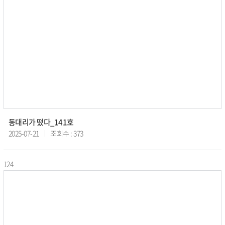
동대리가 떴다_141호
2025-07-21
조회수 : 373
124