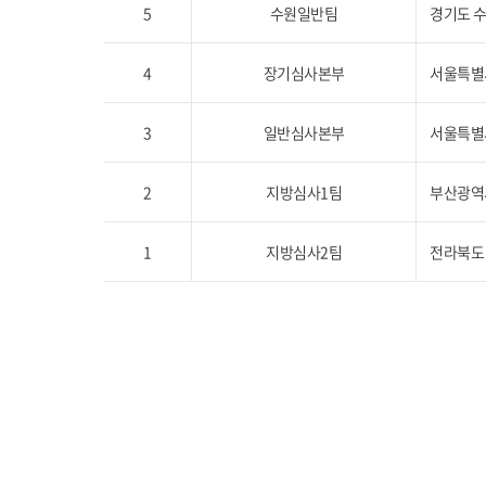
5
수원일반팀
경기도 수
4
장기심사본부
서울특별시
3
일반심사본부
서울특별시
2
지방심사1팀
부산광역시
1
지방심사2팀
전라북도 